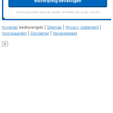
Inschrijving bevestigen
Je ontvangt alleen relevante updates. Afmelden kan op elk moment.
hovenier
bedrijvengids |
Sitemap
|
Privacy statement
|
Voorwaarden
|
Disclaimer
|
Reviewbeleid
×