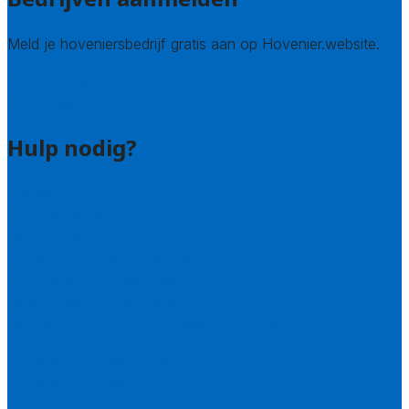
Meld je hoveniersbedrijf gratis aan op Hovenier.website.
Hovenier leads kopen
Bedrijf aanmelden
Hulp nodig?
Contact
Bel 085 005 0242
Wie zijn wij?
Uitleg over de offerteservice
Hulp nodig bij je aanvraag?
Welke kwaliteitseisen stellen we?
Hoe doen we onderzoek naar hoveniers?
Veelgestelde vragen: particulieren
Veelgestelde vragen: bedrijven