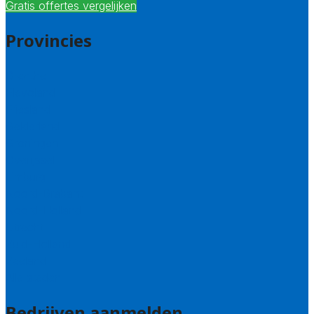
Gratis offertes vergelijken
Provincies
Drenthe
Flevoland
Friesland
Gelderland
Groningen
Overijssel
Limburg
Noord-Brabant
Noord-Holland
Utrecht
Zuid-Holland
Zeeland
Alle steden
Bedrijven aanmelden