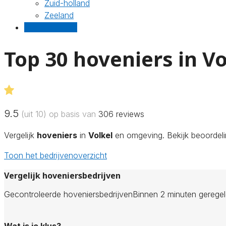
Zuid-holland
Zeeland
Gratis offertes
Top 30 hoveniers in Vo
9.5
(uit 10) op basis van
306
reviews
Vergelijk
hoveniers
in
Volkel
en omgeving. Bekijk beoordelin
Toon het bedrijvenoverzicht
Vergelijk hoveniersbedrijven
Gecontroleerde hoveniersbedrijven
Binnen 2 minuten gerege
Wat is je klus?