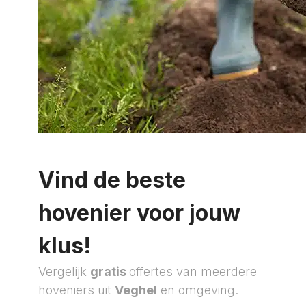
Vind de beste
hovenier voor jouw
klus!
Vergelijk
gratis
offertes van meerdere
hoveniers uit
Veghel
en omgeving.