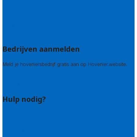
Noord-Holland
Utrecht
Zuid-Holland
Zeeland
Alle steden
Bedrijven aanmelden
Meld je hoveniersbedrijf gratis aan op Hovenier.website.
Hovenier leads kopen
Bedrijf aanmelden
Hulp nodig?
Contact
Bel 085 005 0242
Wie zijn wij?
Uitleg over de offerteservice