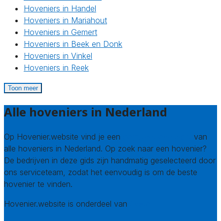
Hoveniers in Handel
Hoveniers in Mariahout
Hoveniers in Gemert
Hoveniers in Beek en Donk
Hoveniers in Vinkel
Hoveniers in Reek
Toon meer
Alle hoveniers in Nederland
Op Hovenier.website vind je een
compleet overzicht
van
alle hoveniers in Nederland. Op zoek naar een hovenier?
De bedrijven in deze gids zijn handmatig geselecteerd door
ons serviceteam, zodat het eenvoudig is om de beste
hovenier te vinden.
Hovenier.website is onderdeel van
Avato