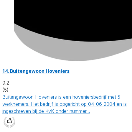
14.
Buitengewoon Hoveniers
9.2
(5)
Buitengewoon Hoveniers is een hoveniersbedrijf met 5
werknemers. Het bedrijf is opgericht op 04-06-2004 en is
ingeschreven bij de KvK onder nummer…