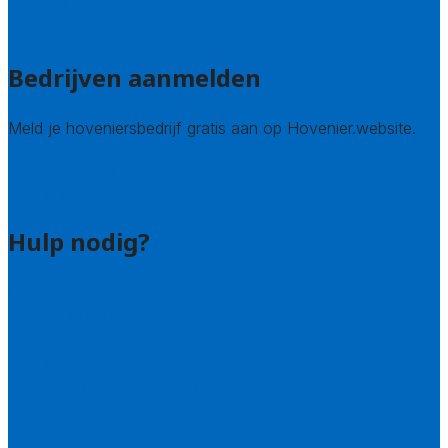
Zeeland
Alle steden
Bedrijven aanmelden
Meld je hoveniersbedrijf gratis aan op Hovenier.website.
Hovenier leads kopen
Bedrijf aanmelden
Hulp nodig?
Contact
Bel 085 005 0242
Wie zijn wij?
Uitleg over de offerteservice
Hulp nodig bij je aanvraag?
Welke kwaliteitseisen stellen we?
Hoe doen we onderzoek naar hoveniers?