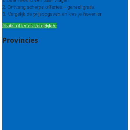
1. Beantwoord een paar vragen
2. Ontvang scherpe offertes – geheel gratis
3. Vergelijk de prijsopgaven en kies je hovenier
Gratis offertes vergelijken
Provincies
Drenthe
Flevoland
Friesland
Gelderland
Groningen
Overijssel
Limburg
Noord-Brabant
Noord-Holland
Utrecht
Zuid-Holland