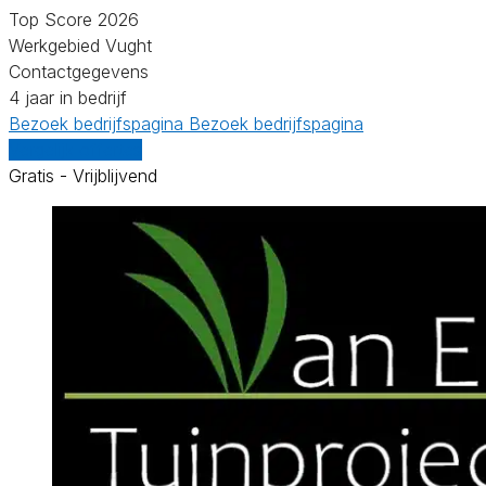
Top Score 2026
Werkgebied Vught
Contactgegevens
4 jaar in bedrijf
Bezoek bedrijfspagina
Bezoek bedrijfspagina
Vergelijk offertes
Gratis - Vrijblijvend