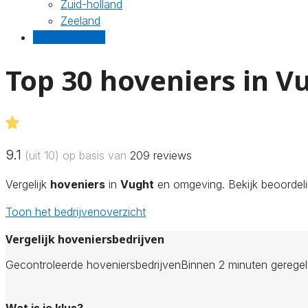
Zuid-holland
Zeeland
Gratis offertes
Top 30 hoveniers in V
9.1
(uit 10) op basis van
209
reviews
Vergelijk
hoveniers
in
Vught
en omgeving. Bekijk beoordeli
Toon het bedrijvenoverzicht
Vergelijk hoveniersbedrijven
Gecontroleerde hoveniersbedrijven
Binnen 2 minuten gerege
Wat is je klus?