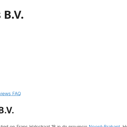
 B.V.
views
FAQ
B.V.
igd op Frans Halsstraat 18 in de provincie
Noord-Brabant
. H