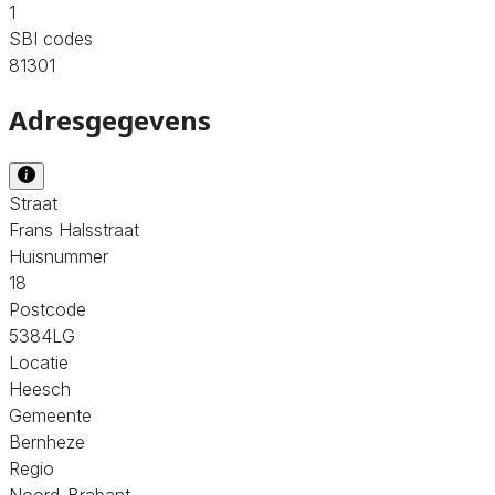
1
SBI codes
81301
Adresgegevens
Straat
Frans Halsstraat
Huisnummer
18
Postcode
5384LG
Locatie
Heesch
Gemeente
Bernheze
Regio
Noord-Brabant