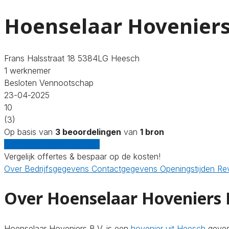
Hoenselaar Hoveniers
Frans Halsstraat 18 5384LG Heesch
1 werknemer
Besloten Vennootschap
23-04-2025
10
(3)
Op basis van
3 beoordelingen
van
1 bron
Gratis offertes vergelijken
Vergelijk offertes & bespaar op de kosten!
Over
Bedrijfsgegevens
Contactgegevens
Openingstijden
Re
Over Hoenselaar Hoveniers 
Hoenselaar Hoveniers B.V. is een
hovenier uit Heesch
gevest