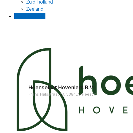
Zuid-holland
Zeeland
Gratis offertes
Hoenselaar Hoveniers B.V.
Frans Halsstraat 18, 5384LG Heesch