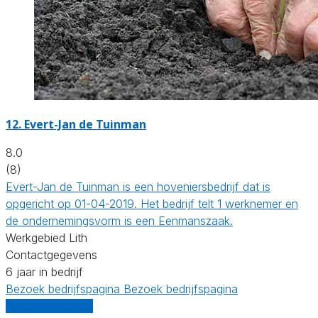
12.
Evert-Jan de Tuinman
8.0
(8)
Evert-Jan de Tuinman is een hoveniersbedrijf dat is
opgericht op 01-04-2019. Het bedrijf telt 1 werknemer en
de ondernemingsvorm is een Eenmanszaak.
Werkgebied Lith
Contactgegevens
6 jaar in bedrijf
Bezoek bedrijfspagina
Bezoek bedrijfspagina
Vergelijk offertes