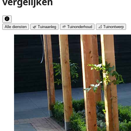
vergelijken
Alle diensten
🌿 Tuinaanleg
🌱 Tuinonderhoud
📐 Tuinontwerp