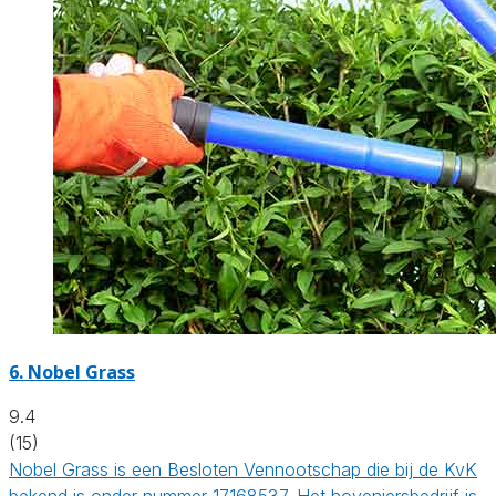
6.
Nobel Grass
9.4
(15)
Nobel Grass is een Besloten Vennootschap die bij de KvK
bekend is onder nummer 17168537. Het hoveniersbedrijf is