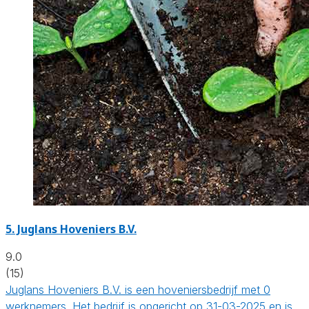
5.
Juglans Hoveniers B.V.
9.0
(15)
Juglans Hoveniers B.V. is een hoveniersbedrijf met 0
werknemers. Het bedrijf is opgericht op 31-03-2025 en is