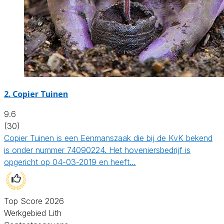
2.
Copier Tuinen
9.6
(30)
Copier Tuinen is een Eenmanszaak die bij de KvK bekend
is onder nummer 74090224. Het hoveniersbedrijf is
opgericht op 04-03-2019 en heeft…
Top Score 2026
Werkgebied Lith