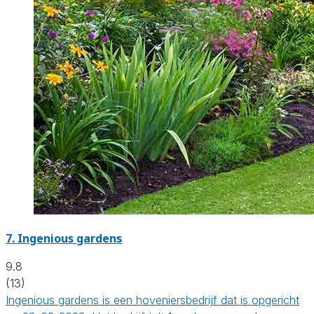
7.
Ingenious gardens
9.8
(13)
Ingenious gardens is een hoveniersbedrijf dat is opgericht