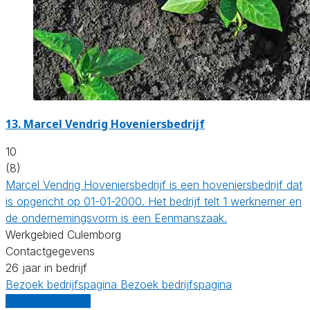
13.
Marcel Vendrig Hoveniersbedrijf
10
(8)
Marcel Vendrig Hoveniersbedrijf is een hoveniersbedrijf dat
is opgericht op 01-01-2000. Het bedrijf telt 1 werknemer en
de ondernemingsvorm is een Eenmanszaak.
Werkgebied Culemborg
Contactgegevens
26 jaar in bedrijf
Bezoek bedrijfspagina
Bezoek bedrijfspagina
Vergelijk offertes