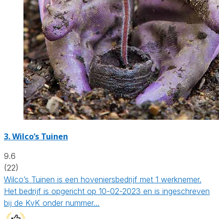
3.
Wilco’s Tuinen
9.6
(22)
Wilco’s Tuinen is een hoveniersbedrijf met 1 werknemer.
Het bedrijf is opgericht op 10-02-2023 en is ingeschreven
bij de KvK onder nummer…