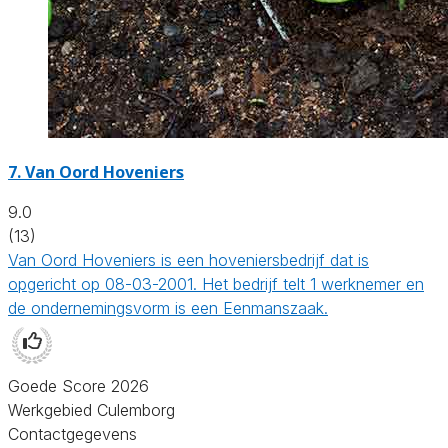
7.
Van Oord Hoveniers
9.0
(13)
Van Oord Hoveniers is een hoveniersbedrijf dat is
opgericht op 08-03-2001. Het bedrijf telt 1 werknemer en
de ondernemingsvorm is een Eenmanszaak.
Goede Score 2026
Werkgebied Culemborg
Contactgegevens