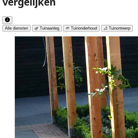
vergelijken
Alle diensten
🌿 Tuinaanleg
🌱 Tuinonderhoud
📐 Tuinontwerp