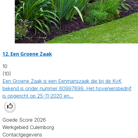
12.
Een Groene Zaak
10
(10)
Een Groene Zaak is een Eenmanszaak die bij de KvK
bekend is onder nummer 80997899. Het hoveniersbedrijf
is opgericht op 25-11-2020 en…
Goede Score 2026
Werkgebied Culemborg
Contactgegevens