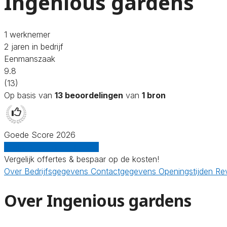
Ingenious gardens
1 werknemer
2 jaren in bedrijf
Eenmanszaak
9.8
(13)
Op basis van
13 beoordelingen
van
1 bron
Goede Score 2026
Gratis offertes vergelijken
Vergelijk offertes & bespaar op de kosten!
Over
Bedrijfsgegevens
Contactgegevens
Openingstijden
Re
Over Ingenious gardens