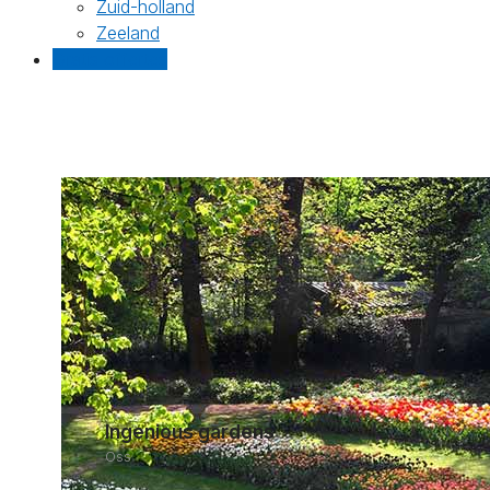
Zuid-holland
Zeeland
Gratis offertes
Ingenious gardens
Oss