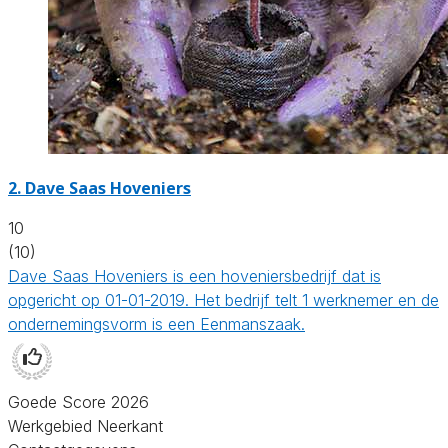
2.
Dave Saas Hoveniers
10
(10)
Dave Saas Hoveniers is een hoveniersbedrijf dat is
opgericht op 01-01-2019. Het bedrijf telt 1 werknemer en de
ondernemingsvorm is een Eenmanszaak.
Goede Score 2026
Werkgebied Neerkant