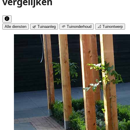
vergelijken
Alle diensten
🌿 Tuinaanleg
🌱 Tuinonderhoud
📐 Tuinontwerp