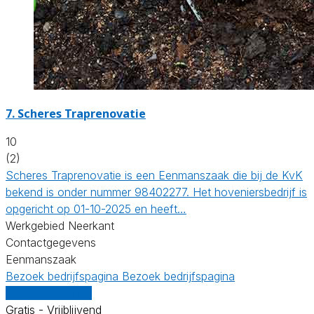
7.
Scheres Traprenovatie
10
(2)
Scheres Traprenovatie is een Eenmanszaak die bij de KvK
bekend is onder nummer 98402277. Het hoveniersbedrijf is
opgericht op 01-10-2025 en heeft…
Werkgebied Neerkant
Contactgegevens
Eenmanszaak
Bezoek bedrijfspagina
Bezoek bedrijfspagina
Vergelijk offertes
Gratis - Vrijblijvend