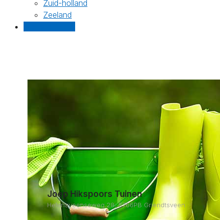
Zuid-holland
Zeeland
Gratis offertes
Joep Hikspoors Tuinen
Helenaveenseweg 28, 5766PB Griendtsveen