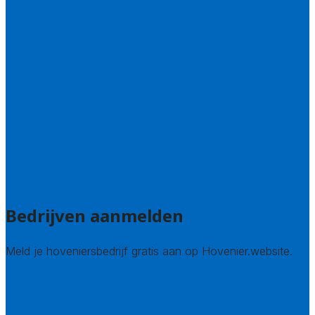
Friesland
Gelderland
Groningen
Overijssel
Limburg
Noord-Brabant
Noord-Holland
Utrecht
Zuid-Holland
Zeeland
Alle steden
Bedrijven aanmelden
Meld je hoveniersbedrijf gratis aan op Hovenier.website.
Hovenier leads kopen
Bedrijf aanmelden