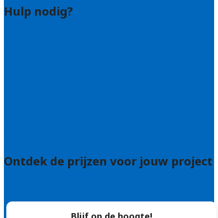
Hulp nodig?
Contact
Bel 085 005 0242
Wie zijn wij?
Uitleg over de offerteservice
Hulp nodig bij je aanvraag?
Welke kwaliteitseisen stellen we?
Hoe doen we onderzoek naar hoveniers?
Veelgestelde vragen: particulieren
Veelgestelde vragen: bedrijven
Ontdek de prijzen voor jouw project
Prijsadvies
Blijf op de hoogte!