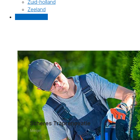
Zuid-holland
Zeeland
Gratis offertes
Scheres Traprenovatie
Meijel