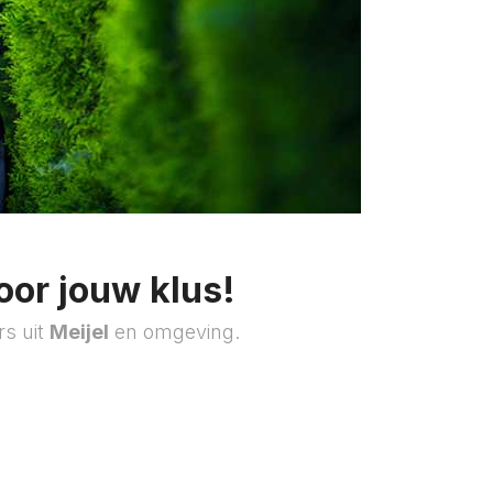
oor jouw klus!
rs uit
Meijel
en omgeving.