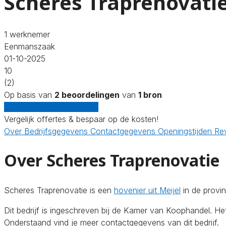
Scheres Traprenovati
1 werknemer
Eenmanszaak
01-10-2025
10
(2)
Op basis van
2 beoordelingen
van
1 bron
Gratis offertes vergelijken
Vergelijk offertes & bespaar op de kosten!
Over
Bedrijfsgegevens
Contactgegevens
Openingstijden
Re
Over Scheres Traprenovatie
Scheres Traprenovatie is een
hovenier uit Meijel
in de provi
Dit bedrijf is ingeschreven bij de Kamer van Koophandel. H
Onderstaand vind je meer contactgegevens van dit bedrijf.