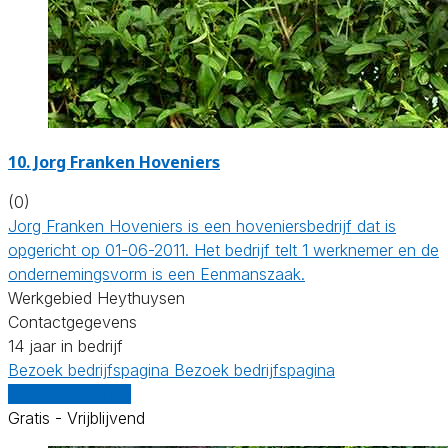
10.
Jorg Franken Hoveniers
(0)
Jorg Franken Hoveniers is een hoveniersbedrijf dat is
opgericht op 01-06-2011. Het bedrijf telt 1 werknemer en de
ondernemingsvorm is een Eenmanszaak.
Werkgebied Heythuysen
Contactgegevens
14 jaar in bedrijf
Bezoek bedrijfspagina
Bezoek bedrijfspagina
Vergelijk offertes
Gratis - Vrijblijvend