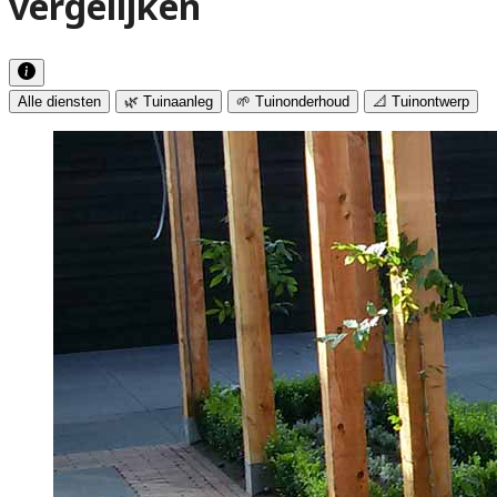
vergelijken
Alle diensten
🌿 Tuinaanleg
🌱 Tuinonderhoud
📐 Tuinontwerp