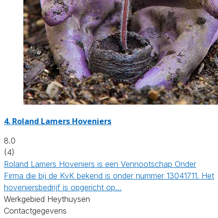
4.
Roland Lamers Hoveniers
8.0
(4)
Roland Lamers Hoveniers is een Vennootschap Onder
Firma die bij de KvK bekend is onder nummer 13041711. Het
hoveniersbedrijf is opgericht op…
Werkgebied Heythuysen
Contactgegevens