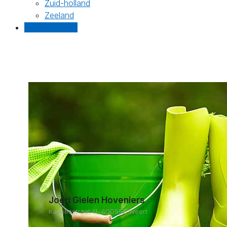
Zuid-holland
Zeeland
Gratis offertes
Joeri Gielen Hoveniers
Kapellestraat 11, 6005SZ Weert