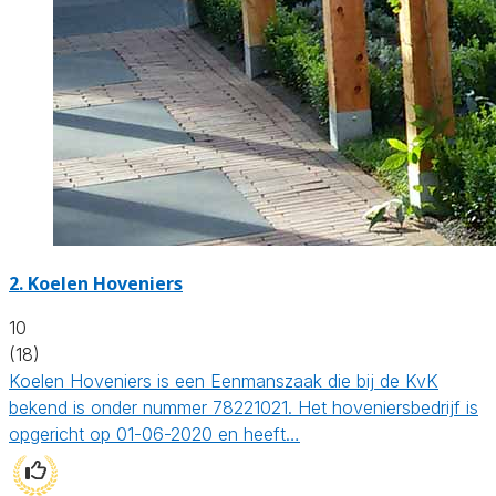
2.
Koelen Hoveniers
10
(18)
Koelen Hoveniers is een Eenmanszaak die bij de KvK
bekend is onder nummer 78221021. Het hoveniersbedrijf is
opgericht op 01-06-2020 en heeft…