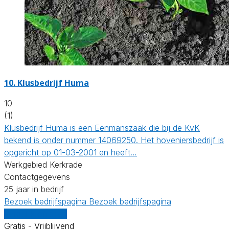
10.
Klusbedrijf Huma
10
(1)
Klusbedrijf Huma is een Eenmanszaak die bij de KvK
bekend is onder nummer 14069250. Het hoveniersbedrijf is
opgericht op 01-03-2001 en heeft…
Werkgebied Kerkrade
Contactgegevens
25 jaar in bedrijf
Bezoek bedrijfspagina
Bezoek bedrijfspagina
Vergelijk offertes
Gratis - Vrijblijvend