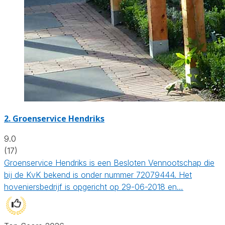
2.
Groenservice Hendriks
9.0
(17)
Groenservice Hendriks is een Besloten Vennootschap die
bij de KvK bekend is onder nummer 72079444. Het
hoveniersbedrijf is opgericht op 29-06-2018 en…