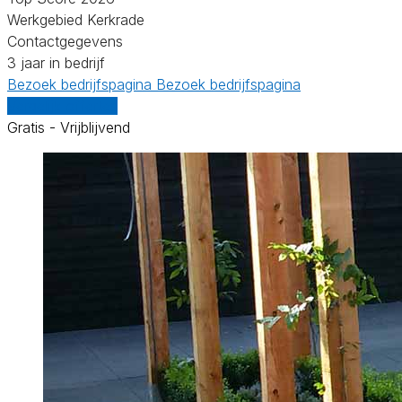
Werkgebied Kerkrade
Contactgegevens
3 jaar in bedrijf
Bezoek bedrijfspagina
Bezoek bedrijfspagina
Vergelijk offertes
Gratis - Vrijblijvend