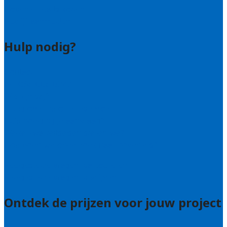
Hovenier leads kopen
Bedrijf aanmelden
Hulp nodig?
Contact
Bel 085 005 0242
Wie zijn wij?
Uitleg over de offerteservice
Hulp nodig bij je aanvraag?
Welke kwaliteitseisen stellen we?
Hoe doen we onderzoek naar hoveniers?
Veelgestelde vragen: particulieren
Veelgestelde vragen: bedrijven
Ontdek de prijzen voor jouw project