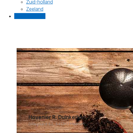
Zuid-holland
Zeeland
Gratis offertes
Hovenier R. Duinkerken
Dillegaard 62, 6417HJ Heerlen