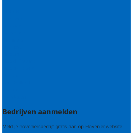
Drenthe
Flevoland
Friesland
Gelderland
Groningen
Overijssel
Limburg
Noord-Brabant
Noord-Holland
Utrecht
Zuid-Holland
Zeeland
Alle steden
Bedrijven aanmelden
Meld je hoveniersbedrijf gratis aan op Hovenier.website.