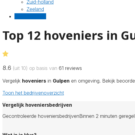
Zuid-holland
Zeeland
Gratis offertes
Top 12 hoveniers in G
8.6
(uit 10) op basis van
61
reviews
Vergelijk
hoveniers
in
Gulpen
en omgeving. Bekijk beoordel
Toon het bedrijvenoverzicht
Vergelijk hoveniersbedrijven
Gecontroleerde hoveniersbedrijven
Binnen 2 minuten gerege
Wat is je klus?