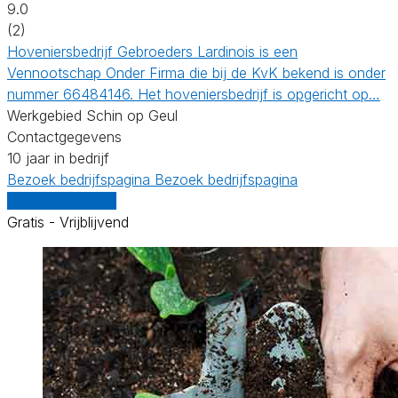
9.0
(2)
Hoveniersbedrijf Gebroeders Lardinois is een
Vennootschap Onder Firma die bij de KvK bekend is onder
nummer 66484146. Het hoveniersbedrijf is opgericht op…
Werkgebied Schin op Geul
Contactgegevens
10 jaar in bedrijf
Bezoek bedrijfspagina
Bezoek bedrijfspagina
Vergelijk offertes
Gratis - Vrijblijvend