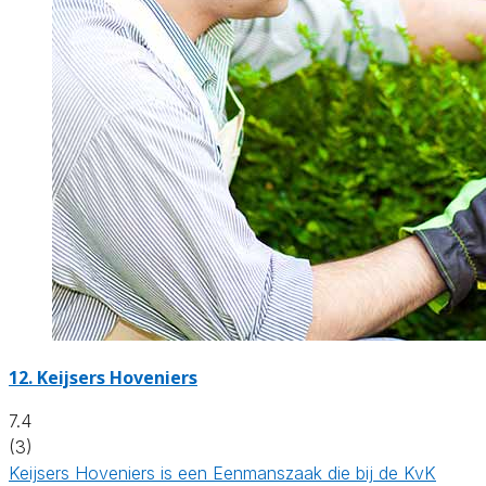
12.
Keijsers Hoveniers
7.4
(3)
Keijsers Hoveniers is een Eenmanszaak die bij de KvK