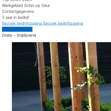
Werkgebied Schin op Geul
Contactgegevens
3 jaar in bedrijf
Bezoek bedrijfspagina
Bezoek bedrijfspagina
Vergelijk offertes
Gratis - Vrijblijvend