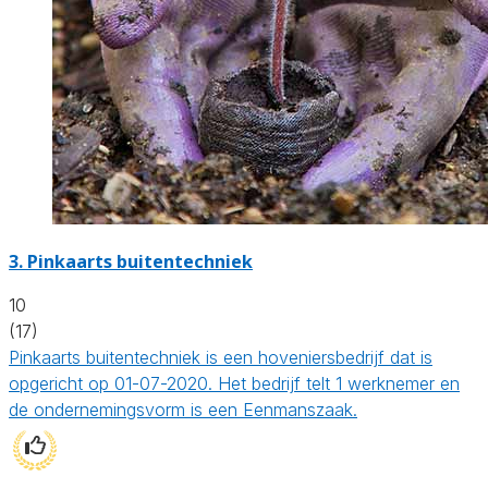
3.
Pinkaarts buitentechniek
10
(17)
Pinkaarts buitentechniek is een hoveniersbedrijf dat is
opgericht op 01-07-2020. Het bedrijf telt 1 werknemer en
de ondernemingsvorm is een Eenmanszaak.