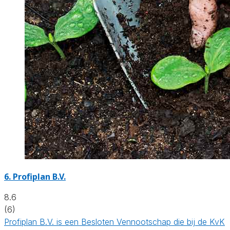
6.
Profiplan B.V.
8.6
(6)
Profiplan B.V. is een Besloten Vennootschap die bij de KvK