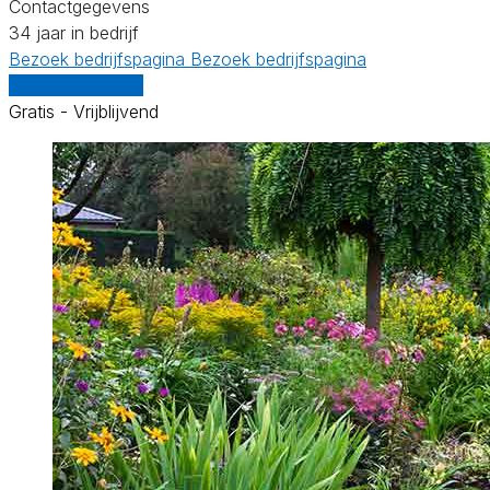
Contactgegevens
34 jaar in bedrijf
Bezoek bedrijfspagina
Bezoek bedrijfspagina
Vergelijk offertes
Gratis - Vrijblijvend