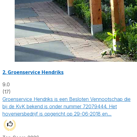
2.
Groenservice Hendriks
9.0
(17)
Groenservice Hendriks is een Besloten Vennootschap die
bij de KvK bekend is onder nummer 72079444. Het
hoveniersbedrijf is opgericht op 29-06-2018 en…