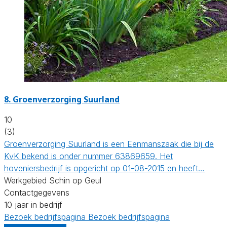
8.
Groenverzorging Suurland
10
(3)
Groenverzorging Suurland is een Eenmanszaak die bij de
KvK bekend is onder nummer 63869659. Het
hoveniersbedrijf is opgericht op 01-08-2015 en heeft…
Werkgebied Schin op Geul
Contactgegevens
10 jaar in bedrijf
Bezoek bedrijfspagina
Bezoek bedrijfspagina