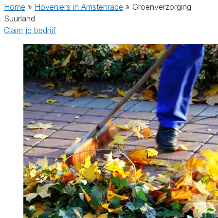
Home
»
Hoveniers in Amstenrade
»
Groenverzorging
Suurland
Claim je bedrijf