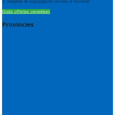
3. Vergelijk de prijsopgaven en kies je hovenier
Gratis offertes vergelijken
Provincies
Drenthe
Flevoland
Friesland
Gelderland
Groningen
Overijssel
Limburg
Noord-Brabant
Noord-Holland
Utrecht
Zuid-Holland
Zeeland
Alle steden