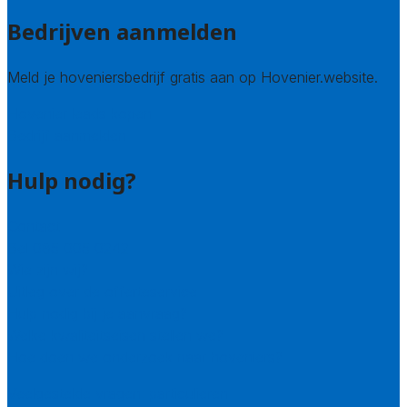
Bedrijven aanmelden
Meld je hoveniersbedrijf gratis aan op Hovenier.website.
Hovenier leads kopen
Bedrijf aanmelden
Hulp nodig?
Contact
Bel 085 005 0242
Wie zijn wij?
Uitleg over de offerteservice
Hulp nodig bij je aanvraag?
Welke kwaliteitseisen stellen we?
Hoe doen we onderzoek naar hoveniers?
Veelgestelde vragen: particulieren