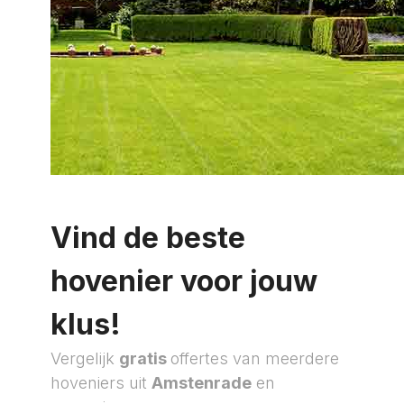
Vind de beste
hovenier voor jouw
klus!
Vergelijk
gratis
offertes van meerdere
hoveniers uit
Amstenrade
en