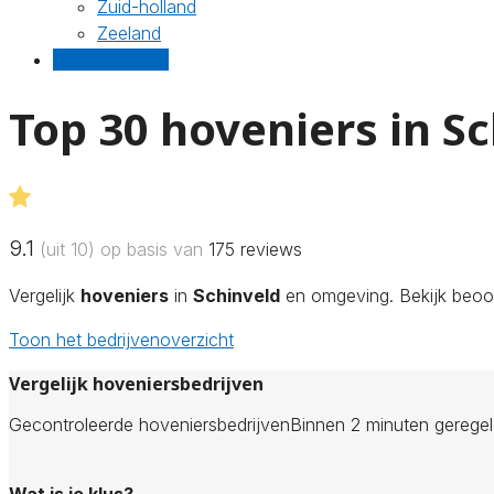
Zuid-holland
Zeeland
Gratis offertes
Top 30 hoveniers in S
9.1
(uit 10) op basis van
175
reviews
Vergelijk
hoveniers
in
Schinveld
en omgeving. Bekijk beoor
Toon het bedrijvenoverzicht
Vergelijk hoveniersbedrijven
Gecontroleerde hoveniersbedrijven
Binnen 2 minuten gerege
Wat is je klus?