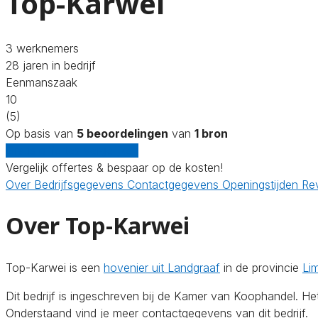
Top-Karwei
3 werknemers
28 jaren in bedrijf
Eenmanszaak
10
(5)
Op basis van
5 beoordelingen
van
1 bron
Gratis offertes vergelijken
Vergelijk offertes & bespaar op de kosten!
Over
Bedrijfsgegevens
Contactgegevens
Openingstijden
Re
Over Top-Karwei
Top-Karwei is een
hovenier uit Landgraaf
in de provincie
Li
Dit bedrijf is ingeschreven bij de Kamer van Koophandel. H
Onderstaand vind je meer contactgegevens van dit bedrijf.