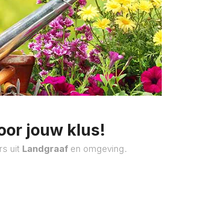
oor jouw klus!
rs uit
Landgraaf
en omgeving.