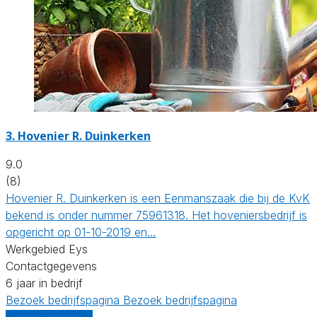
3.
Hovenier R. Duinkerken
9.0
(8)
Hovenier R. Duinkerken is een Eenmanszaak die bij de KvK
bekend is onder nummer 75961318. Het hoveniersbedrijf is
opgericht op 01-10-2019 en…
Werkgebied Eys
Contactgegevens
6 jaar in bedrijf
Bezoek bedrijfspagina
Bezoek bedrijfspagina
Vergelijk offertes