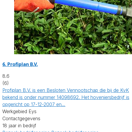
6.
Profiplan B.V.
8.6
(6)
Profiplan B.V. is een Besloten Vennootschap die bij de KvK
bekend is onder nummer 14098692. Het hoveniersbedrijf is
opgericht op 17-12-2007 en…
Werkgebied Eys
Contactgegevens
18 jaar in bedrijf