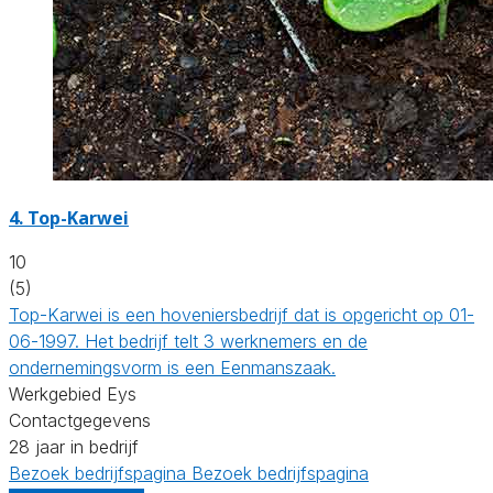
4.
Top-Karwei
10
(5)
Top-Karwei is een hoveniersbedrijf dat is opgericht op 01-
06-1997. Het bedrijf telt 3 werknemers en de
ondernemingsvorm is een Eenmanszaak.
Werkgebied Eys
Contactgegevens
28 jaar in bedrijf
Bezoek bedrijfspagina
Bezoek bedrijfspagina