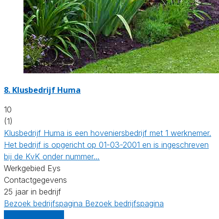
8.
Klusbedrijf Huma
10
(1)
Klusbedrijf Huma is een hoveniersbedrijf met 1 werknemer.
Het bedrijf is opgericht op 01-03-2001 en is ingeschreven
bij de KvK onder nummer…
Werkgebied Eys
Contactgegevens
25 jaar in bedrijf
Bezoek bedrijfspagina
Bezoek bedrijfspagina
Vergelijk offertes