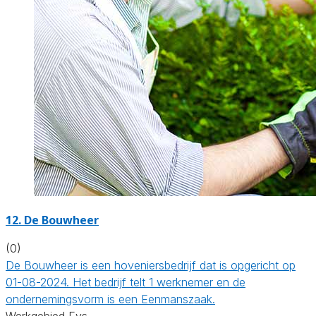
12.
De Bouwheer
(0)
De Bouwheer is een hoveniersbedrijf dat is opgericht op
01-08-2024. Het bedrijf telt 1 werknemer en de
ondernemingsvorm is een Eenmanszaak.
Werkgebied Eys