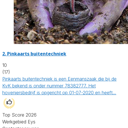
2.
Pinkaarts buitentechniek
10
(17)
Pinkaarts buitentechniek is een Eenmanszaak die bij de
KvK bekend is onder nummer 78382777. Het
hoveniersbedrijf is opgericht op 01-07-2020 en heeft…
Top Score 2026
Werkgebied Eys