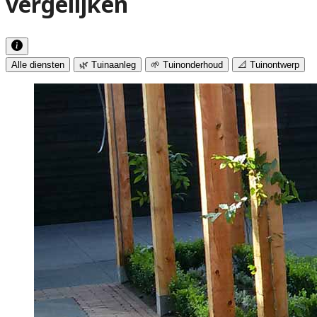
vergelijken
Alle diensten
🌿 Tuinaanleg
🌱 Tuinonderhoud
📐 Tuinontwerp