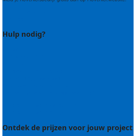
Hovenier leads kopen
Bedrijf aanmelden
Hulp nodig?
Contact
Bel 085 005 0242
Wie zijn wij?
Uitleg over de offerteservice
Hulp nodig bij je aanvraag?
Welke kwaliteitseisen stellen we?
Hoe doen we onderzoek naar hoveniers?
Veelgestelde vragen: particulieren
Veelgestelde vragen: bedrijven
Ontdek de prijzen voor jouw project