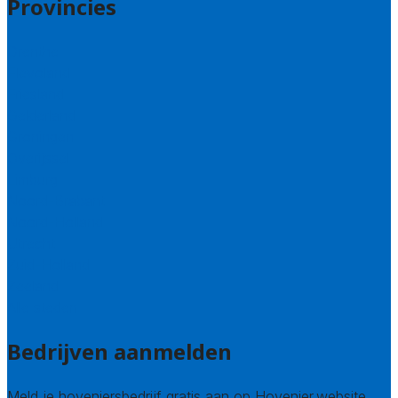
Provincies
Drenthe
Flevoland
Friesland
Gelderland
Groningen
Overijssel
Limburg
Noord-Brabant
Noord-Holland
Utrecht
Zuid-Holland
Zeeland
Alle steden
Bedrijven aanmelden
Meld je hoveniersbedrijf gratis aan op Hovenier.website.