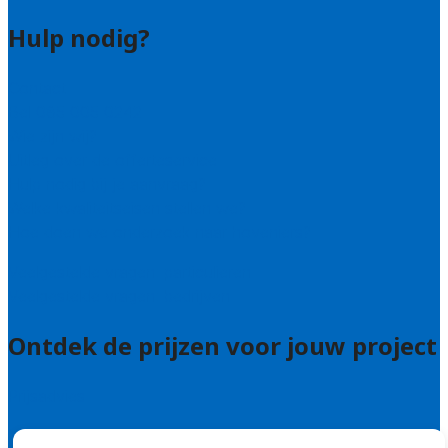
Hulp nodig?
Contact
Bel 085 005 0242
Wie zijn wij?
Uitleg over de offerteservice
Hulp nodig bij je aanvraag?
Welke kwaliteitseisen stellen we?
Hoe doen we onderzoek naar hoveniers?
Veelgestelde vragen: particulieren
Veelgestelde vragen: bedrijven
Ontdek de prijzen voor jouw project
Prijsadvies