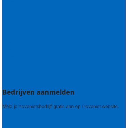
Flevoland
Friesland
Gelderland
Groningen
Overijssel
Limburg
Noord-Brabant
Noord-Holland
Utrecht
Zuid-Holland
Zeeland
Alle steden
Bedrijven aanmelden
Meld je hoveniersbedrijf gratis aan op Hovenier.website.
Hovenier leads kopen
Bedrijf aanmelden