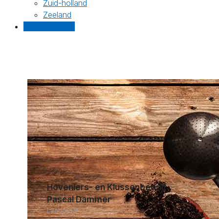
Zuid-holland
Zeeland
Gratis offertes
Hoveniers- en Klussenbedrijf
Pascal Dammer
Landgraaf