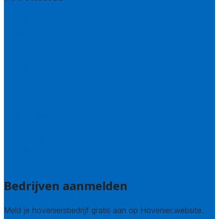
Drenthe
Flevoland
Friesland
Gelderland
Groningen
Overijssel
Limburg
Noord-Brabant
Noord-Holland
Utrecht
Zuid-Holland
Zeeland
Alle steden
Bedrijven aanmelden
Meld je hoveniersbedrijf gratis aan op Hovenier.website.