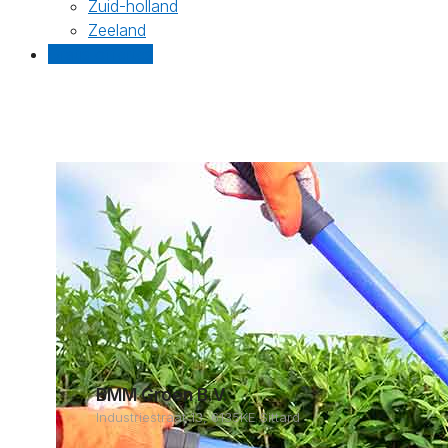
Zuid-holland
Zeeland
Gratis offertes
BMM Groen B.V.
Industriestraat 13, 6135KE Sittard