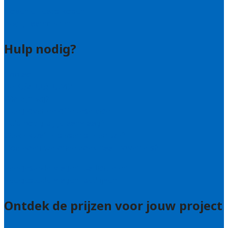
Hovenier leads kopen
Bedrijf aanmelden
Hulp nodig?
Contact
Bel 085 005 0242
Wie zijn wij?
Uitleg over de offerteservice
Hulp nodig bij je aanvraag?
Welke kwaliteitseisen stellen we?
Hoe doen we onderzoek naar hoveniers?
Veelgestelde vragen: particulieren
Veelgestelde vragen: bedrijven
Ontdek de prijzen voor jouw project