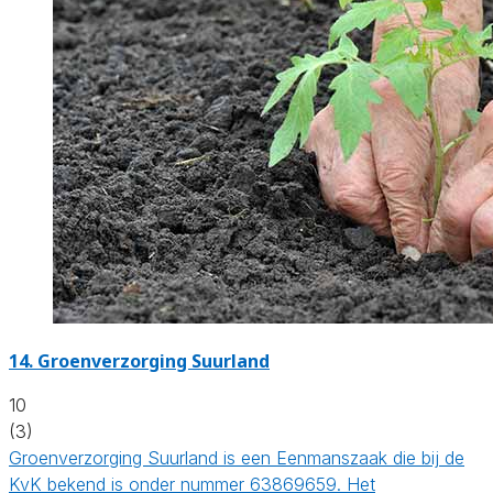
14.
Groenverzorging Suurland
10
(3)
Groenverzorging Suurland is een Eenmanszaak die bij de
KvK bekend is onder nummer 63869659. Het