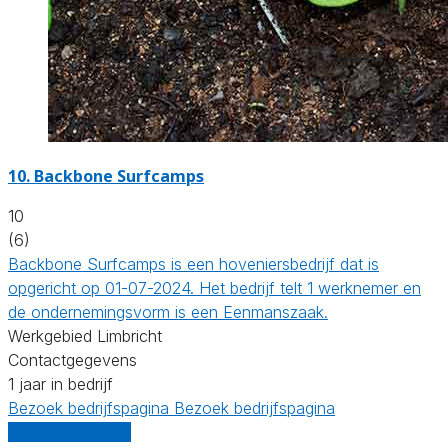
10.
Backbone Surfcamps
10
(6)
Backbone Surfcamps is een hoveniersbedrijf dat is
opgericht op 01-07-2024. Het bedrijf telt 1 werknemer en
de ondernemingsvorm is een Eenmanszaak.
Werkgebied Limbricht
Contactgegevens
1 jaar in bedrijf
Bezoek bedrijfspagina
Bezoek bedrijfspagina
Vergelijk offertes