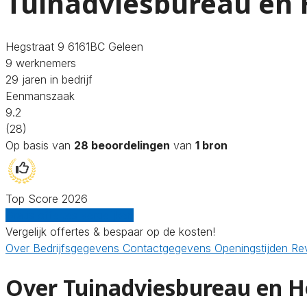
Tuinadviesbureau en H
Hegstraat 9 6161BC Geleen
9 werknemers
29 jaren in bedrijf
Eenmanszaak
9.2
(28)
Op basis van
28 beoordelingen
van
1 bron
Top Score 2026
Gratis offertes vergelijken
Vergelijk offertes & bespaar op de kosten!
Over
Bedrijfsgegevens
Contactgegevens
Openingstijden
Re
Over Tuinadviesbureau en Ho