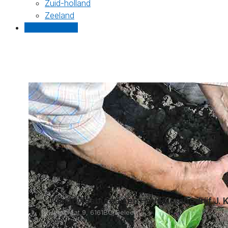
Zuid-holland
Zeeland
Gratis offertes
Tuinadviesbureau en Hoveniersbedrijf J. K
Hegstraat 9, 6161BC Geleen