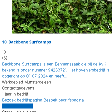
10.
Backbone Surfcamps
10
(6)
Backbone Surfcamps is een Eenmanszaak die bij de KvK
bekend is onder nummer 94233721. Het hoveniersbedrijf is
opgericht op 01-07-2024 en heeft…
Werkgebied Munstergeleen
Contactgegevens
1 jaar in bedrijf
Bezoek bedrijfspagina
Bezoek bedrijfspagina
Vergelijk offertes
Gratis - Vrijblijvend