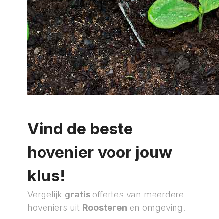
Vind de beste
hovenier voor jouw
klus!
Vergelijk
gratis
offertes van meerdere
hoveniers uit
Roosteren
en omgeving.