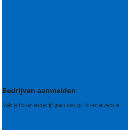
Friesland
Gelderland
Groningen
Overijssel
Limburg
Noord-Brabant
Noord-Holland
Utrecht
Zuid-Holland
Zeeland
Alle steden
Bedrijven aanmelden
Meld je hoveniersbedrijf gratis aan op Hovenier.website.
Hovenier leads kopen
Bedrijf aanmelden