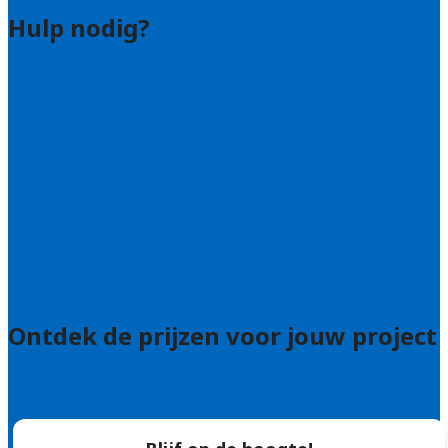
Hulp nodig?
Contact
Bel 085 005 0242
Wie zijn wij?
Uitleg over de offerteservice
Hulp nodig bij je aanvraag?
Welke kwaliteitseisen stellen we?
Hoe doen we onderzoek naar hoveniers?
Veelgestelde vragen: particulieren
Veelgestelde vragen: bedrijven
Ontdek de prijzen voor jouw project
Prijsadvies