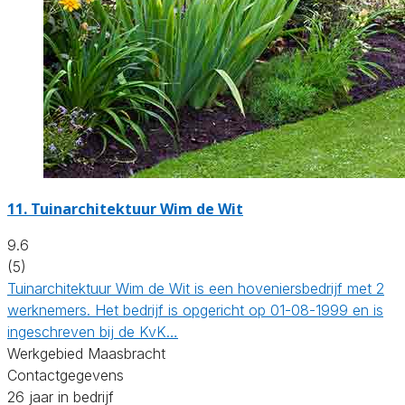
11.
Tuinarchitektuur Wim de Wit
9.6
(5)
Tuinarchitektuur Wim de Wit is een hoveniersbedrijf met 2
werknemers. Het bedrijf is opgericht op 01-08-1999 en is
ingeschreven bij de KvK…
Werkgebied Maasbracht
Contactgegevens
26 jaar in bedrijf