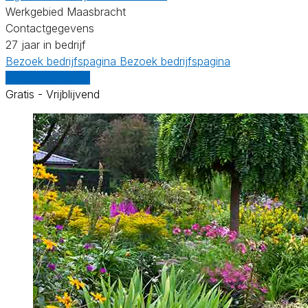
Werkgebied Maasbracht
Contactgegevens
27 jaar in bedrijf
Bezoek bedrijfspagina
Bezoek bedrijfspagina
Vergelijk offertes
Gratis - Vrijblijvend