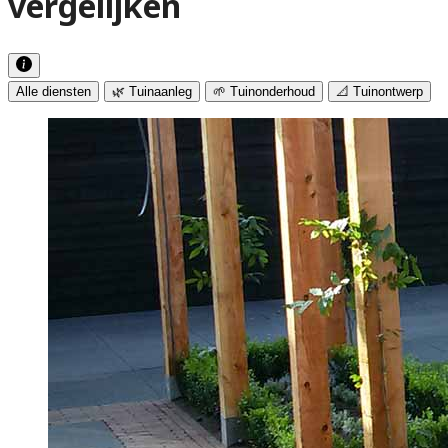
vergelijken
Alle diensten
🌿 Tuinaanleg
🌱 Tuinonderhoud
📐 Tuinontwerp