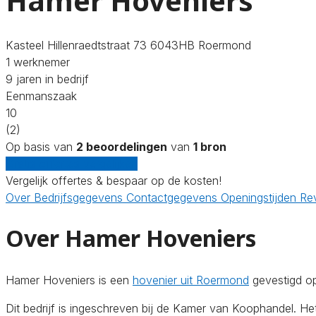
Hamer Hoveniers
Kasteel Hillenraedtstraat 73 6043HB Roermond
1 werknemer
9 jaren in bedrijf
Eenmanszaak
10
(2)
Op basis van
2 beoordelingen
van
1 bron
Gratis offertes vergelijken
Vergelijk offertes & bespaar op de kosten!
Over
Bedrijfsgegevens
Contactgegevens
Openingstijden
Re
Over Hamer Hoveniers
Hamer Hoveniers is een
hovenier uit Roermond
gevestigd op
Dit bedrijf is ingeschreven bij de Kamer van Koophandel. 