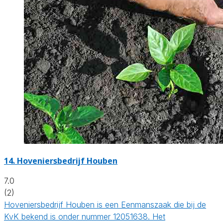
14.
Hoveniersbedrijf Houben
7.0
(2)
Hoveniersbedrijf Houben is een Eenmanszaak die bij de
KvK bekend is onder nummer 12051638. Het