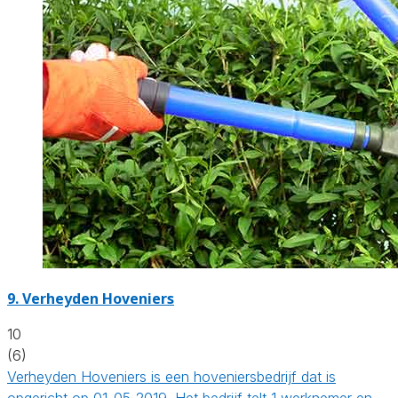
9.
Verheyden Hoveniers
10
(6)
Verheyden Hoveniers is een hoveniersbedrijf dat is
opgericht op 01-05-2019. Het bedrijf telt 1 werknemer en