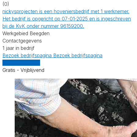
(0)
nickysprojecten is een hoveniersbedrijf met 1 werknemer.
Het bedrijf is opgericht op 07-01-2025 en is ingeschreven
bij de KvK onder nummer 96159200.
Werkgebied Beegden
Contactgegevens
1 jaar in bedrijf
Bezoek bedrijfspagina
Bezoek bedrijfspagina
Vergelijk offertes
Gratis - Vrijblijvend