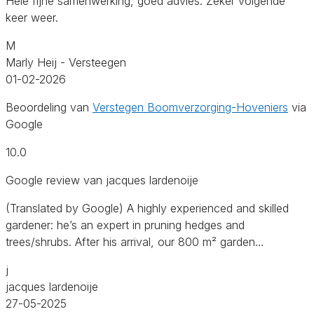
Hele fijne samenwerking, goed advies. Zeker volgende
keer weer.
M
Marly Heij - Versteegen
01-02-2026
Beoordeling van
Verstegen Boomverzorging-Hoveniers
via
Google
10.0
Google review van jacques lardenoije
(Translated by Google) A highly experienced and skilled
gardener: he’s an expert in pruning hedges and
trees/shrubs. After his arrival, our 800 m² garden…
j
jacques lardenoije
27-05-2025