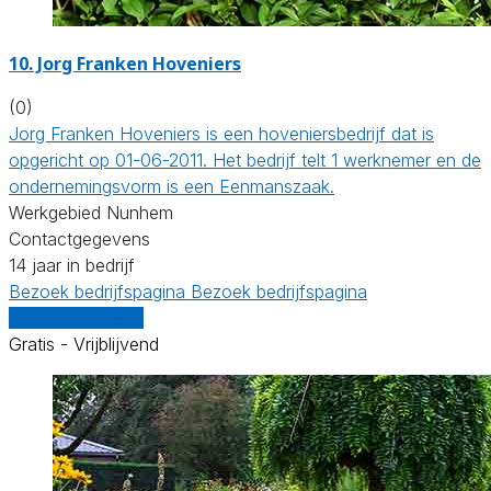
10.
Jorg Franken Hoveniers
(0)
Jorg Franken Hoveniers is een hoveniersbedrijf dat is
opgericht op 01-06-2011. Het bedrijf telt 1 werknemer en de
ondernemingsvorm is een Eenmanszaak.
Werkgebied Nunhem
Contactgegevens
14 jaar in bedrijf
Bezoek bedrijfspagina
Bezoek bedrijfspagina
Vergelijk offertes
Gratis - Vrijblijvend