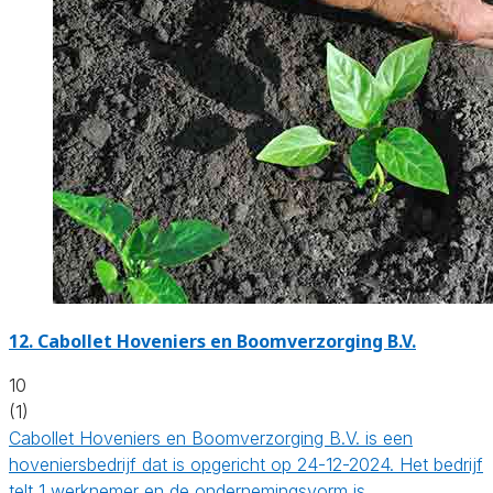
12.
Cabollet Hoveniers en Boomverzorging B.V.
10
(1)
Cabollet Hoveniers en Boomverzorging B.V. is een
hoveniersbedrijf dat is opgericht op 24-12-2024. Het bedrijf
telt 1 werknemer en de ondernemingsvorm is…