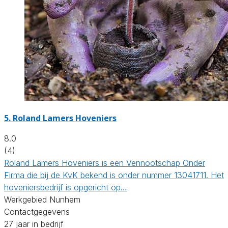
5.
Roland Lamers Hoveniers
8.0
(4)
Roland Lamers Hoveniers is een Vennootschap Onder
Firma die bij de KvK bekend is onder nummer 13041711. Het
hoveniersbedrijf is opgericht op…
Werkgebied Nunhem
Contactgegevens
27 jaar in bedrijf