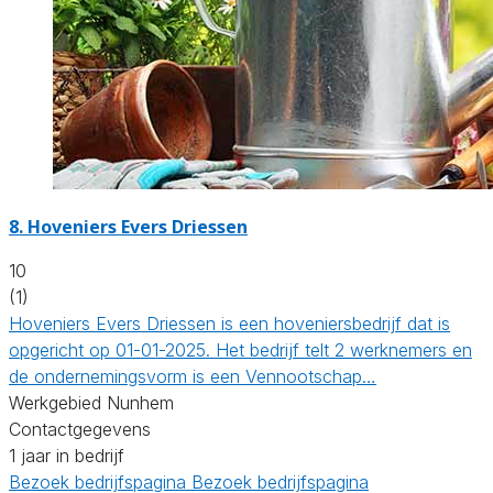
8.
Hoveniers Evers Driessen
10
(1)
Hoveniers Evers Driessen is een hoveniersbedrijf dat is
opgericht op 01-01-2025. Het bedrijf telt 2 werknemers en
de ondernemingsvorm is een Vennootschap…
Werkgebied Nunhem
Contactgegevens
1 jaar in bedrijf
Bezoek bedrijfspagina
Bezoek bedrijfspagina