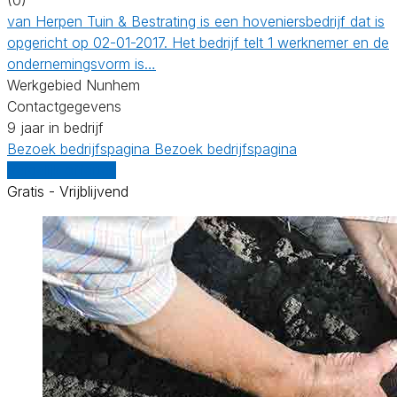
van Herpen Tuin & Bestrating is een hoveniersbedrijf dat is
opgericht op 02-01-2017. Het bedrijf telt 1 werknemer en de
ondernemingsvorm is…
Werkgebied Nunhem
Contactgegevens
9 jaar in bedrijf
Bezoek bedrijfspagina
Bezoek bedrijfspagina
Vergelijk offertes
Gratis - Vrijblijvend