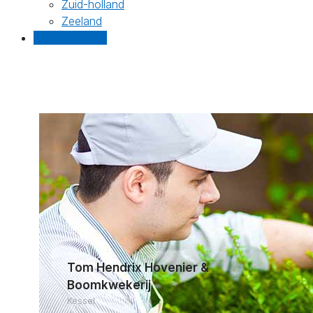
Zuid-holland
Zeeland
Gratis offertes
Tom Hendrix Hovenier &
Boomkwekerij
Kessel