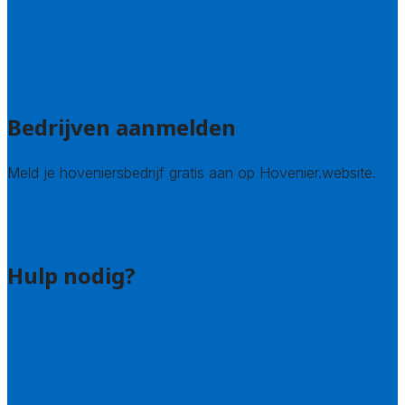
Utrecht
Zuid-Holland
Zeeland
Alle steden
Bedrijven aanmelden
Meld je hoveniersbedrijf gratis aan op Hovenier.website.
Hovenier leads kopen
Bedrijf aanmelden
Hulp nodig?
Contact
Bel 085 005 0242
Wie zijn wij?
Uitleg over de offerteservice