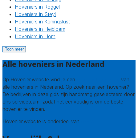
Hoveniers in Roggel
Hoveniers in Steyl
Hoveniers in Koningslust
Hoveniers in Heibloem
Hoveniers in Horn
Toon meer
Alle hoveniers in Nederland
Op Hovenier.website vind je een
compleet overzicht
van
alle hoveniers in Nederland. Op zoek naar een hovenier?
De bedrijven in deze gids zijn handmatig geselecteerd door
ons serviceteam, zodat het eenvoudig is om de beste
hovenier te vinden.
Hovenier.website is onderdeel van
Avato