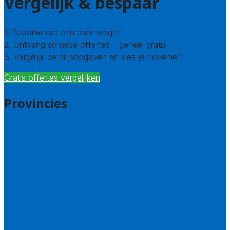
Vergelijk & bespaar
1. Beantwoord een paar vragen
2. Ontvang scherpe offertes – geheel gratis
3. Vergelijk de prijsopgaven en kies je hovenier
Gratis offertes vergelijken
Provincies
Drenthe
Flevoland
Friesland
Gelderland
Groningen
Overijssel
Limburg
Noord-Brabant
Noord-Holland