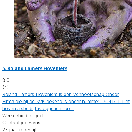
5.
Roland Lamers Hoveniers
8.0
(4)
Roland Lamers Hoveniers is een Vennootschap Onder
Firma die bij de KvK bekend is onder nummer 13041711. Het
hoveniersbedrijf is opgericht op…
Werkgebied Roggel
Contactgegevens
27 jaar in bedrijf