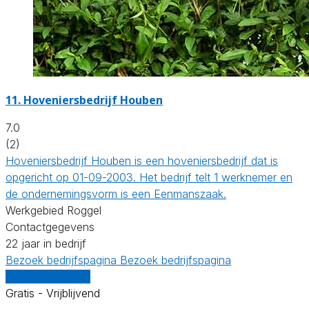
11.
Hoveniersbedrijf Houben
7.0
(2)
Hoveniersbedrijf Houben is een hoveniersbedrijf dat is
opgericht op 01-09-2003. Het bedrijf telt 1 werknemer en
de ondernemingsvorm is een Eenmanszaak.
Werkgebied Roggel
Contactgegevens
22 jaar in bedrijf
Bezoek bedrijfspagina
Bezoek bedrijfspagina
Vergelijk offertes
Gratis - Vrijblijvend