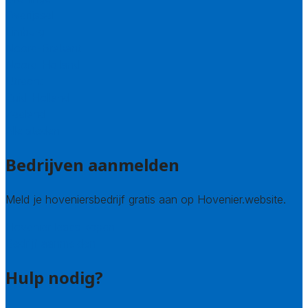
Overijssel
Limburg
Noord-Brabant
Noord-Holland
Utrecht
Zuid-Holland
Zeeland
Alle steden
Bedrijven aanmelden
Meld je hoveniersbedrijf gratis aan op Hovenier.website.
Hovenier leads kopen
Bedrijf aanmelden
Hulp nodig?