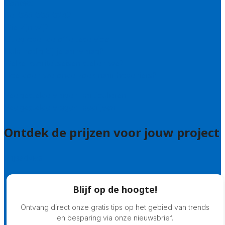
Contact
Bel 085 005 0242
Wie zijn wij?
Uitleg over de offerteservice
Hulp nodig bij je aanvraag?
Welke kwaliteitseisen stellen we?
Hoe doen we onderzoek naar hoveniers?
Veelgestelde vragen: particulieren
Veelgestelde vragen: bedrijven
Ontdek de prijzen voor jouw project
Prijsadvies
Blijf op de hoogte!
Ontvang direct onze gratis tips op het gebied van trends
en besparing via onze nieuwsbrief.