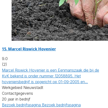
15.
Marcel Riswick Hovenier
9.0
(2)
Marcel Riswick Hovenier is een Eenmanszaak die bij de
KvK bekend is onder nummer 12058895. Het
hoveniersbedrijf is opgericht op 01-09-2005 en…
Werkgebied Nieuwstadt
Contactgegevens
20 jaar in bedrijf
Bezoek bedrijfspagina
Bezoek bedrijfspagina