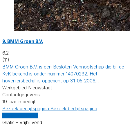
9.
BMM Groen B.V.
6.2
(11)
BMM Groen B.V. is een Besloten Vennootschap die bij de
KvK bekend is onder nummer 14070232. Het
hoveniersbedrijf is opgericht op 31-05-2006…
Werkgebied Nieuwstadt
Contactgegevens
19 jaar in bedrijf
Bezoek bedrijfspagina
Bezoek bedrijfspagina
Vergelijk offertes
Gratis - Vrijblijvend