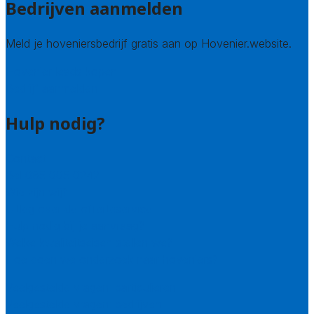
Bedrijven aanmelden
Meld je hoveniersbedrijf gratis aan op Hovenier.website.
Hovenier leads kopen
Bedrijf aanmelden
Hulp nodig?
Contact
Bel 085 005 0242
Wie zijn wij?
Uitleg over de offerteservice
Hulp nodig bij je aanvraag?
Welke kwaliteitseisen stellen we?
Hoe doen we onderzoek naar hoveniers?
Veelgestelde vragen: particulieren
Veelgestelde vragen: bedrijven