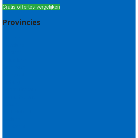
Gratis offertes vergelijken
Provincies
Drenthe
Flevoland
Friesland
Gelderland
Groningen
Overijssel
Limburg
Noord-Brabant
Noord-Holland
Utrecht
Zuid-Holland
Zeeland
Alle steden