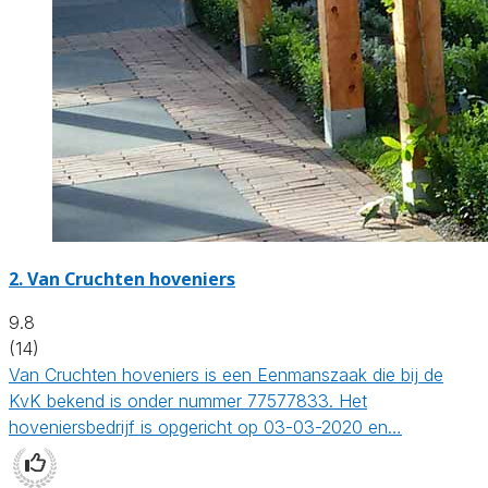
2.
Van Cruchten hoveniers
9.8
(14)
Van Cruchten hoveniers is een Eenmanszaak die bij de
KvK bekend is onder nummer 77577833. Het
hoveniersbedrijf is opgericht op 03-03-2020 en…