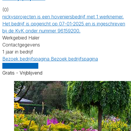
(0)
nickysprojecten is een hoveniersbedrijf met 1 werknemer.
Het bedrijf is opgericht op 07-01-2025 en is ingeschreven
bij de KvK onder nummer 96159200.
Werkgebied Haler
Contactgegevens
1 jaar in bedrijf
Bezoek bedrijfspagina
Bezoek bedrijfspagina
Vergelijk offertes
Gratis - Vrijblijvend