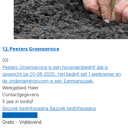
12.
Peeters Groenservice
(0)
Peeters Groenservice is een hoveniersbedrijf dat is
opgericht op 01-08-2020. Het bedrijf telt 1 werknemer en
de ondernemingsvorm is een Eenmanszaak.
Werkgebied Haler
Contactgegevens
5 jaar in bedrijf
Bezoek bedrijfspagina
Bezoek bedrijfspagina
Vergelijk offertes
Gratis - Vrijblijvend