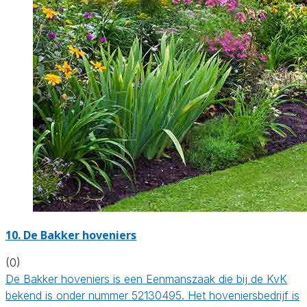
10.
De Bakker hoveniers
(0)
De Bakker hoveniers is een Eenmanszaak die bij de KvK
bekend is onder nummer 52130495. Het hoveniersbedrijf is