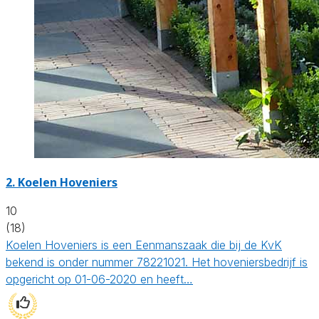
2.
Koelen Hoveniers
10
(18)
Koelen Hoveniers is een Eenmanszaak die bij de KvK
bekend is onder nummer 78221021. Het hoveniersbedrijf is
opgericht op 01-06-2020 en heeft…