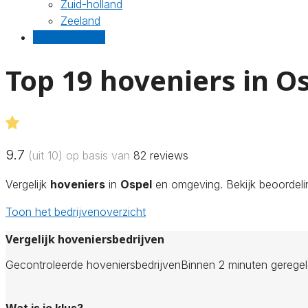
Zuid-holland
Zeeland
Gratis offertes
Top 19 hoveniers in O
9.7
(uit 10) op basis van
82
reviews
Vergelijk
hoveniers
in
Ospel
en omgeving. Bekijk beoordelin
Toon het bedrijvenoverzicht
Vergelijk hoveniersbedrijven
Gecontroleerde hoveniersbedrijven
Binnen 2 minuten gerege
Wat is je klus?