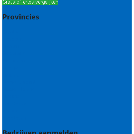
Gratis offertes vergelijken
Provincies
Drenthe
Flevoland
Friesland
Gelderland
Groningen
Overijssel
Limburg
Noord-Brabant
Noord-Holland
Utrecht
Zuid-Holland
Zeeland
Alle steden
Bedrijven aanmelden