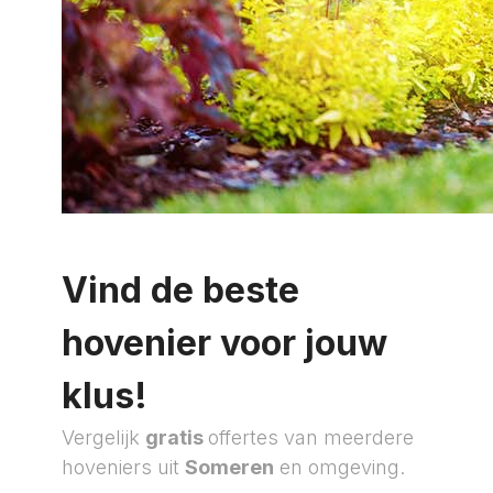
Vind de beste
hovenier voor jouw
klus!
Vergelijk
gratis
offertes van meerdere
hoveniers uit
Someren
en omgeving.