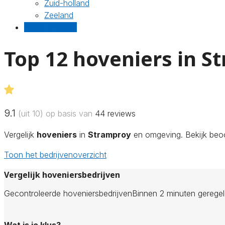
Zuid-holland
Zeeland
Gratis offertes
Top 12 hoveniers in S
9.1
(uit 10) op basis van
44
reviews
Vergelijk
hoveniers
in
Stramproy
en omgeving. Bekijk beoo
Toon het bedrijvenoverzicht
Vergelijk hoveniersbedrijven
Gecontroleerde hoveniersbedrijven
Binnen 2 minuten gerege
Wat is je klus?