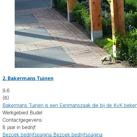
2.
Bakermans Tuinen
9.6
(8)
Bakermans Tuinen is een Eenmanszaak die bij de KvK beken
Werkgebied Budel
Contactgegevens
8 jaar in bedrijf
Bezoek bedrijfspagina
Bezoek bedrijfspagina