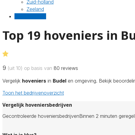
Zuid-holland
Zeeland
Gratis offertes
Top 19 hoveniers in B
9
(uit 10) op basis van
80
reviews
Vergelijk
hoveniers
in
Budel
en omgeving. Bekijk beoordelin
Toon het bedrijvenoverzicht
Vergelijk hoveniersbedrijven
Gecontroleerde hoveniersbedrijven
Binnen 2 minuten gerege
Wat is je klus?