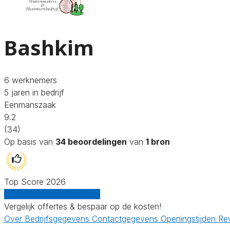
Bashkim
6 werknemers
5 jaren in bedrijf
Eenmanszaak
9.2
(34)
Op basis van
34 beoordelingen
van
1 bron
Top Score 2026
Gratis offertes vergelijken
Vergelijk offertes & bespaar op de kosten!
Over
Bedrijfsgegevens
Contactgegevens
Openingstijden
Re