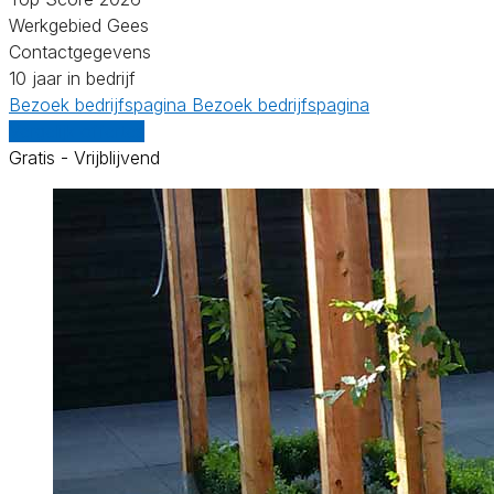
Werkgebied Gees
Contactgegevens
10 jaar in bedrijf
Bezoek bedrijfspagina
Bezoek bedrijfspagina
Vergelijk offertes
Gratis - Vrijblijvend