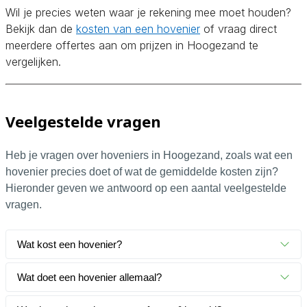
Wil je precies weten waar je rekening mee moet houden?
Bekijk dan de
kosten van een hovenier
of vraag direct
meerdere offertes aan om prijzen in Hoogezand te
vergelijken.
Veelgestelde vragen
Heb je vragen over hoveniers in Hoogezand, zoals wat een
hovenier precies doet of wat de gemiddelde kosten zijn?
Hieronder geven we antwoord op een aantal veelgestelde
vragen.
Wat kost een hovenier?
Wat doet een hovenier allemaal?
Een hovenier kost gemiddeld
€25,- tot €55,- per uur
,
afhankelijk van de werkzaamheden en de ervaring van de