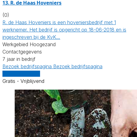
13.
R. de Haas Hoveniers
(0)
R. de Haas Hoveniers is een hoveniersbedrijf met 1
werknemer. Het bedrijf is opgericht op 18-06-2018 en is
ingeschreven bij de KvK…
Werkgebied Hoogezand
Contactgegevens
7 jaar in bedrijf
Bezoek bedrijfspagina
Bezoek bedrijfspagina
Vergelijk offertes
Gratis - Vrijblijvend