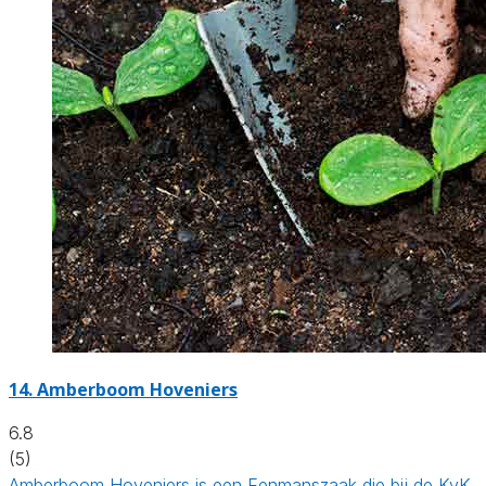
14.
Amberboom Hoveniers
6.8
(5)
Amberboom Hoveniers is een Eenmanszaak die bij de KvK