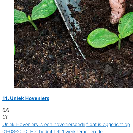
11.
Uniek Hoveniers
6.6
(3)
Uniek Hoveniers is een hoveniersbedrijf dat is opgericht op
01-03-2010. Het bedrijf telt 1 werknemer en de