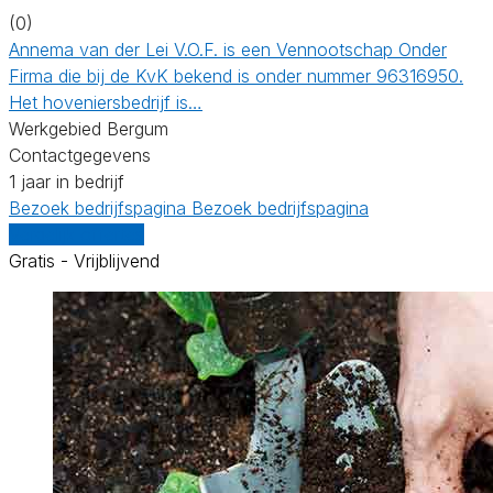
(0)
Annema van der Lei V.O.F. is een Vennootschap Onder
Firma die bij de KvK bekend is onder nummer 96316950.
Het hoveniersbedrijf is…
Werkgebied Bergum
Contactgegevens
1 jaar in bedrijf
Bezoek bedrijfspagina
Bezoek bedrijfspagina
Vergelijk offertes
Gratis - Vrijblijvend