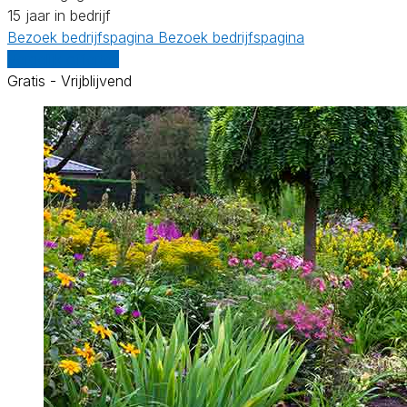
15 jaar in bedrijf
Bezoek bedrijfspagina
Bezoek bedrijfspagina
Vergelijk offertes
Gratis - Vrijblijvend