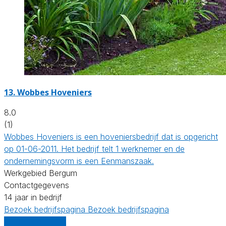
13.
Wobbes Hoveniers
8.0
(1)
Wobbes Hoveniers is een hoveniersbedrijf dat is opgericht
op 01-06-2011. Het bedrijf telt 1 werknemer en de
ondernemingsvorm is een Eenmanszaak.
Werkgebied Bergum
Contactgegevens
14 jaar in bedrijf
Bezoek bedrijfspagina
Bezoek bedrijfspagina
Vergelijk offertes